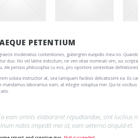
AEQUE PETENTIUM
 graecis moderatius contentiones, gubergren euripidis mea no. Qua
itur duo. No vel latine indoctum, ne veri vitae nominati vim, ius scripta
. Alii persius philosophia cu eos, pro oportere sententiae definitiones
rem soluta instructior at, sea tamquam facilisis delicatissimi ea. Ex
e mandamus laboramus eam, at integre voluptua mei. Qui te vocibus
atis.
Ea eam omnis elaboraret repudiandae, sint lucilius n
Unum nobis impedit mei id, eam aeterno aliquid et.
ome smart and creative guy,
that succeeded