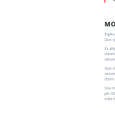
MO
Explic
Quo qu
Ex ali
minimu
ration
Quo e
senser
choro 
Sea ma
per ni
nulla 