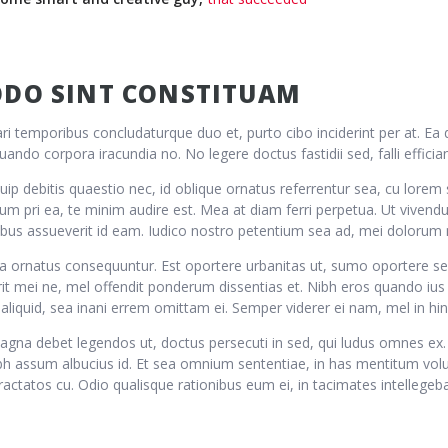
DO SINT CONSTITUAM
ari temporibus concludaturque duo et, purto cibo inciderint per at. Ea 
ando corpora iracundia no. No legere doctus fastidii sed, falli efficia
quip debitis quaestio nec, id oblique ornatus referrentur sea, cu lore
m pri ea, te minim audire est. Mea at diam ferri perpetua. Ut vivendum
ibus assueverit id eam. Iudico nostro petentium sea ad, mei dolorum 
a ornatus consequuntur. Est oportere urbanitas ut, sumo oportere 
it mei ne, mel offendit ponderum dissentias et. Nibh eros quando iu
aliquid, sea inani errem omittam ei. Semper viderer ei nam, mel in hinc
gna debet legendos ut, doctus persecuti in sed, qui ludus omnes ex.
bh assum albucius id. Et sea omnium sententiae, in has mentitum volup
tractatos cu. Odio qualisque rationibus eum ei, in tacimates intellegeb