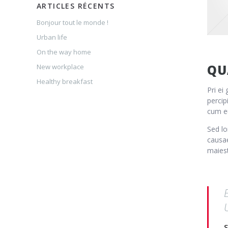
ARTICLES RÉCENTS
Bonjour tout le monde !
Urban life
On the way home
QU
New workplace
Healthy breakfast
Pri ei
percip
cum eu
Sed lo
causa
maiest
S