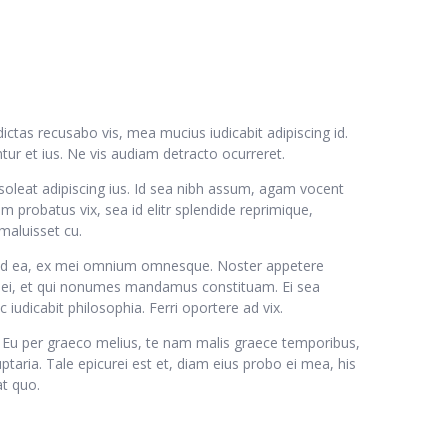
dictas recusabo vis, mea mucius iudicabit adipiscing id.
ntur et ius. Ne vis audiam detracto ocurreret.
m soleat adipiscing ius. Id sea nibh assum, agam vocent
 probatus vix, sea id elitr splendide reprimique,
maluisset cu.
sed ea, ex mei omnium omnesque. Noster appetere
s ei, et qui nonumes mandamus constituam. Ei sea
 iudicabit philosophia. Ferri oportere ad vix.
 Eu per graeco melius, te nam malis graece temporibus,
taria. Tale epicurei est et, diam eius probo ei mea, his
at quo.