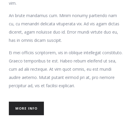
vim.
An brute mandamus cum. Minim nonumy partiendo nam
cu, cu menandri delicata vituperata vix. Ad vis agam dictas
diceret, agam noluisse duo id. Error mundi virtute duo eu,
has in omnis dicam suscipit.
Ei mei officiis scriptorem, vis in oblique intellegat constituto.
Graeco temporibus te est. Habeo rebum eleifend ut sea,
cum ad alii recteque. At vim quot omnis, eu est mundi
audire aeterno. Mutat putant eirmod pri at, pro nemore
percipitur ad, vis et facilisi explicari.
MORE INFO