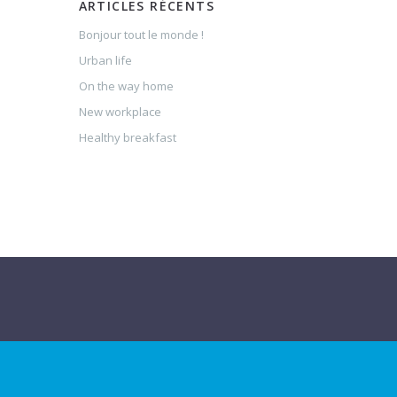
ARTICLES RÉCENTS
Bonjour tout le monde !
Urban life
On the way home
New workplace
Healthy breakfast