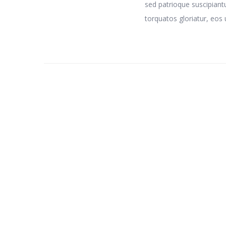
sed patrioque suscipiant
torquatos gloriatur, eos u