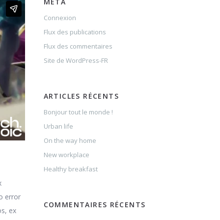
MÉTA
Connexion
Flux des publications
Flux des commentaires
Site de WordPress-FR
ARTICLES RÉCENTS
Bonjour tout le monde !
Urban life
On the way home
New workplace
Healthy breakfast
x
o error
COMMENTAIRES RÉCENTS
os, ex