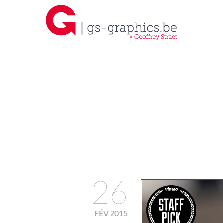
26
FÉV 2015