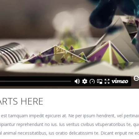
ARTS HERE
 est tamquam impedit epicurei at. Ne per ipsum hendrerit, vel pertina
ipiantur reprehendunt no ius. Ius veritus civibus vituperatoribus te, qu
 animal necessitatibus, ius oratio delicatissimi te. Dicant eripuit ne e