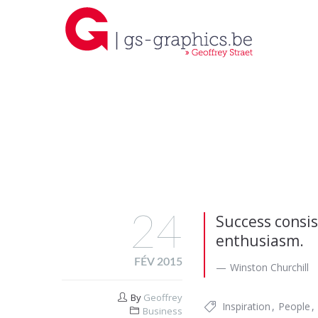
24
Success consist
enthusiasm.
FÉV 2015
Winston Churchill
By
Geoffrey
Inspiration
People
Business